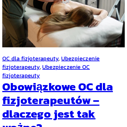
OC dla fizjoterapeuty
, 
Ubezpieczenie
fizjoterapeuty
, 
Ubezpieczenie OC
fizjoterapeuty
Obowiązkowe OC dla
fizjoterapeutów –
dlaczego jest tak