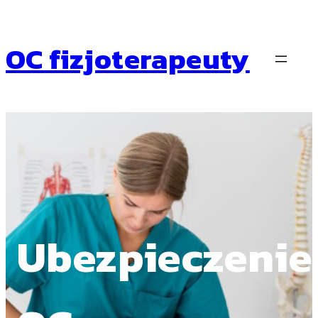
Przejdź
do
treści
OC fizjoterapeuty
Ubezpieczenie