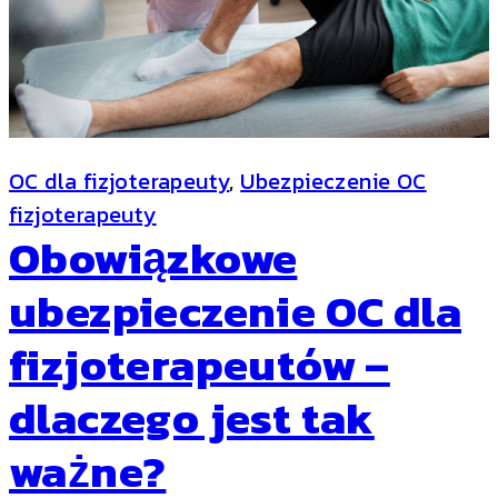
OC dla fizjoterapeuty
, 
Ubezpieczenie OC
fizjoterapeuty
Obowiązkowe
ubezpieczenie OC dla
fizjoterapeutów –
dlaczego jest tak
ważne?