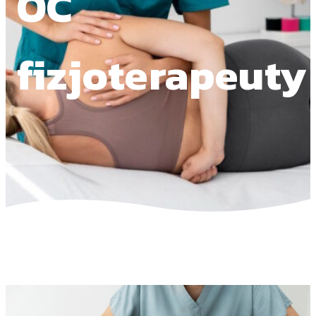
OC
fizjoterapeuty