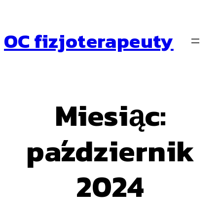
Przejdź
do
treści
OC fizjoterapeuty
Miesiąc:
październik
2024