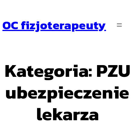
Przejdź
do
treści
OC fizjoterapeuty
Kategoria:
PZU
ubezpieczenie
lekarza