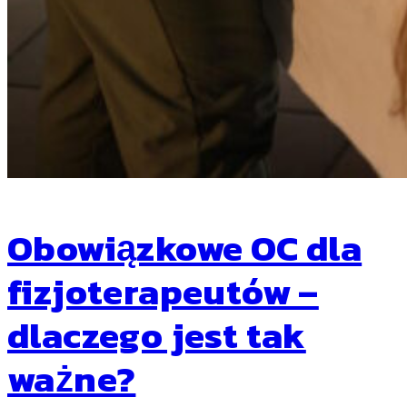
Obowiązkowe OC dla
fizjoterapeutów –
dlaczego jest tak
ważne?