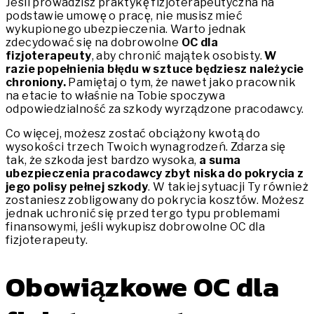
Jeśli prowadzisz praktykę fizjoterapeutyczna na
podstawie umowę o pracę, nie musisz mieć
wykupionego ubezpieczenia. Warto jednak
zdecydować się na dobrowolne
OC dla
fizjoterapeuty
, aby chronić majątek osobisty.
W
razie popełnienia błędu w sztuce będziesz należycie
chroniony.
Pamiętaj o tym, że nawet jako pracownik
na etacie to właśnie na Tobie spoczywa
odpowiedzialność za szkody wyrządzone pracodawcy.
Co więcej, możesz zostać obciążony kwotą do
wysokości trzech Twoich wynagrodzeń. Zdarza się
tak, że szkoda jest bardzo wysoka,
a suma
ubezpieczenia pracodawcy zbyt niska do pokrycia z
jego polisy pełnej szkody
. W takiej sytuacji Ty również
zostaniesz zobligowany do pokrycia kosztów. Możesz
jednak uchronić się przed tergo typu problemami
finansowymi, jeśli wykupisz dobrowolne OC dla
fizjoterapeuty.
Obowiązkowe OC dla