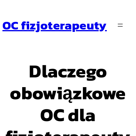
Przejdź
do
treści
OC fizjoterapeuty
Dlaczego
obowiązkowe
OC dla