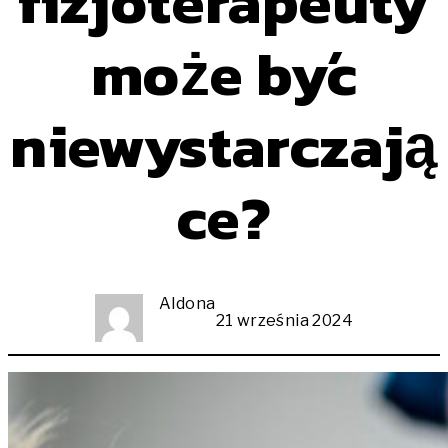
fizjoterapeuty
może być
niewystarczają
ce?
Aldona
21 września 2024